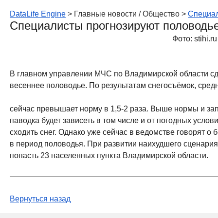
DataLife Engine
> Главные новости / Общество >
Специал
Специалисты прогнозируют половодь
Фото: stihi.ru
В главном управлении МЧС по Владимирской области сд
весеннее половодье. По результатам снегосъёмок, сред
сейчас превышает норму в 1,5-2 раза. Выше нормы и зап
паводка будет зависеть в том числе и от погодных усло
сходить снег. Однако уже сейчас в ведомстве говорят о
в период половодья. При развитии наихудшего сценария
попасть 23 населенных пункта Владимирской области.
Вернуться назад