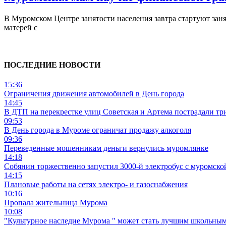
В Муромском Центре занятости населения завтра стартуют зан
матерей с
ПОСЛЕДНИЕ НОВОСТИ
15:36
Ограничения движения автомобилей в День города
14:45
В ДТП на перекрестке улиц Советская и Артема пострадали тр
09:53
В День города в Муроме ограничат продажу алкоголя
09:36
Переведенные мошенникам деньги вернулись муромлянке
14:18
Собянин торжественно запустил 3000-й электробус с муромско
14:15
Плановые работы на сетях электро- и газоснабжения
10:16
Пропала жительница Мурома
10:08
"Культурное наследие Мурома " может стать лучшим школьным