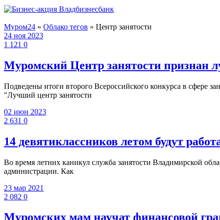
Муром24
»
Облако тегов
» Центр занятости
24 ноя 2023
1 121
0
Муромский Центр занятости признан л
Подведены итоги второго Всероссийского конкурса в сфере за
"Лучший центр занятости
02 июн 2023
2 631
0
14 девятиклассников летом будут рабо
Во время летних каникул служба занятости Владимирской област
администрации. Как
23 мар 2021
2 082
0
Муромских мам научат финансовой гра