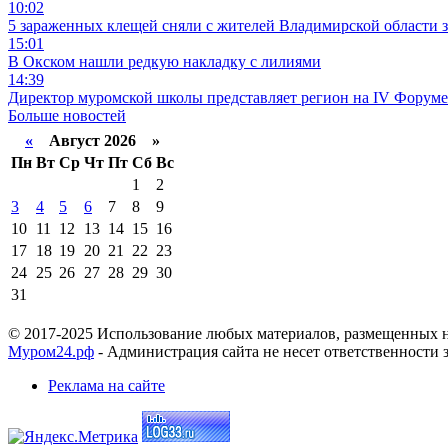
10:02
5 зараженных клещей сняли с жителей Владимирской области 
15:01
В Окском нашли редкую накладку с лилиями
14:39
Директор муромской школы представляет регион на IV Форуме
Больше новостей
«
Август 2026 »
Пн
Вт
Ср
Чт
Пт
Сб
Вс
1
2
3
4
5
6
7
8
9
10
11
12
13
14
15
16
17
18
19
20
21
22
23
24
25
26
27
28
29
30
31
© 2017-2025 Использование любых материалов, размещенных на
Муром24.рф
- Администрация сайта не несет ответственности 
Реклама на сайте