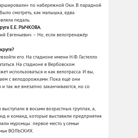
омаршировали» по набережной Оки. В парадной
было смотреть, как малышка, едва
вляла педаль.
круга Е.Е. РЫЧКОВА.
ений Евгеньевич. – Но, если велотренажёр
круге?
взойти его. На стадионе имени Н.Ф. Гастелло
таться. На стадионе в Вербовском
т использоваться и как велотрасса. И вы,
лаем с велодорожками. Пока ещё они
и так же внезапно заканчиваются, но со
выступали в восьми возрастных группах, а,
анд и команд, которые выставили предприятия
аняли муромцы: первое место у семьи
семьи ВОЛЬСКИХ.