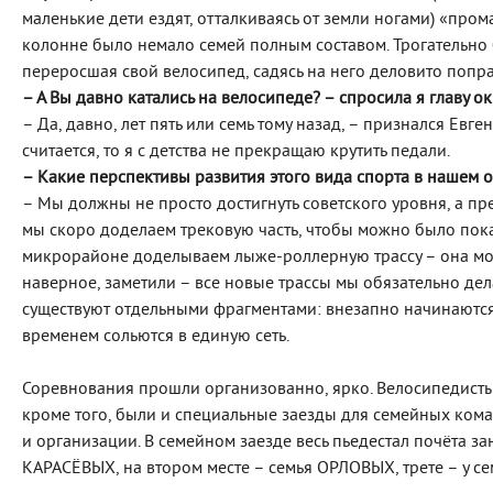
маленькие дети ездят, отталкиваясь от земли ногами) «пр
колонне было немало семей полным составом. Трогательно 
переросшая свой велосипед, садясь на него деловито попра
– А Вы давно катались на велосипеде? – спросила я главу о
– Да, давно, лет пять или семь тому назад, – признался Евг
считается, то я с детства не прекращаю крутить педали.
– Какие перспективы развития этого вида спорта в нашем о
– Мы должны не просто достигнуть советского уровня, а пре
мы скоро доделаем трековую часть, чтобы можно было пока
микрорайоне доделываем лыже-роллерную трассу – она може
наверное, заметили – все новые трассы мы обязательно де
существуют отдельными фрагментами: внезапно начинаются 
временем сольются в единую сеть.
Соревнования прошли организованно, ярко. Велосипедисты 
кроме того, были и специальные заезды для семейных ком
и организации. В семейном заезде весь пьедестал почёта з
КАРАСЁВЫХ, на втором месте – семья ОРЛОВЫХ, трете – у 