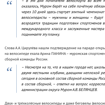
– В эти дни почитатели велоспорта во всём 
оказалось, Муром берёт на себя почётную обязан
через 10 дней здесь стартует элитный чемпионат
велосипедисты – мужчины и женщины – будут ч
возродятся традиции подготовки спортсменов 
международного класса и заслуженные мастера 
поднимаете эту планку.
Слова А.А. Цирулёва нашли подтверждение на параде-откры
на велосипеде ехала Арина ПАНИНА – муромская спортсменк
сборной команды России.
– Несмотря на то, что в нашем городе нет, школ
двумя местными клубами, дающими неплохой рез
сегодня в основной состав сборной команды Росс
в состав сборной, – ответил на вопрос корресп
администрации округа Муром А.В. БЕЛЯНЦЕВ.
Двух- и трёхколёсные велосипеды и даже беговелы (велоси