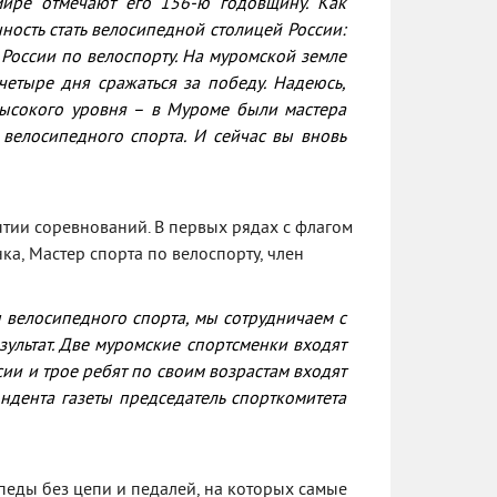
мире отмечают его 156-ю годовщину. Как
ность стать велосипедной столицей России:
 России по велоспорту. На муромской земле
етыре дня сражаться за победу. Надеюсь,
высокого уровня – в Муроме были мастера
велосипедного спорта. И сейчас вы вновь
тии соревнований. В первых рядах с флагом
а, Мастер спорта по велоспорту, член
ы велосипедного спорта, мы сотрудничаем с
ультат. Две муромские спортсменки входят
ии и трое ребят по своим возрастам входят
ондента газеты председатель спорткомитета
педы без цепи и педалей, на которых самые