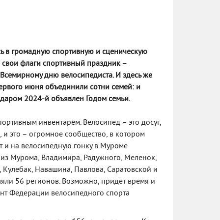
сь в громадную спортивную и сценическую
 свои флаги спортивный праздник –
Всемирному дню велосипедиста. И здесь же
первого июня объединили сотни семей: и
едаром 2024-й объявлен Годом семьи.
ртивным инвентарём. Велосипед – это досуг,
, и это – огромное сообщество, в котором
т и на велосипедную гонку в Муроме
о из Мурома, Владимира, Радужного, Меленок,
 Кулебак, Навашина, Павлова, Саратовской и
яли 56 регионов. Возможно, придёт время и
ент Федерации велосипедного спорта