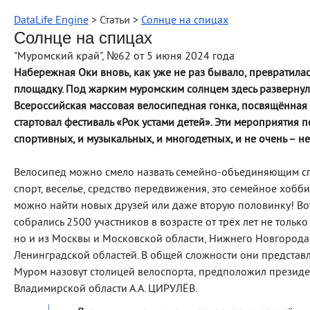
DataLife Engine
> Статьи >
Солнце на спицах
Солнце на спицах
"Муромский край", №62 от 5 июня 2024 года
Набережная Оки вновь, как уже не раз бывало, превратила
площадку. Под жарким муромским солнцем здесь развернул
Всероссийская массовая велосипедная гонка, посвящённая 
стартовал фестиваль «Рок устами детей». Эти мероприятия 
спортивных, и музыкальных, и многодетных, и не очень – н
Велосипед можно смело назвать семейно-объединяющим спо
спорт, веселье, средство передвижения, это семейное хобби
можно найти новых друзей или даже вторую половинку! Во
собрались 2500 участников в возрасте от трёх лет не тольк
но и из Москвы и Московской области, Нижнего Новгорода,
Ленинградской областей. В общей сложности они представл
Муром назовут столицей велоспорта, предположил презид
Владимирской области А.А. ЦИРУЛЁВ.