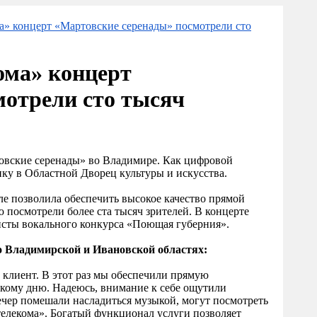
а» концерт «Мартовские серенады» посмотрели сто
ома» концерт
мотрели сто тысяч
овские серенады» во Владимире. Как цифровой
ку в Областной Дворец культуры и искусства.
ле позволила обеспечить высокое качество прямой
 посмотрели более ста тысяч зрителей. В концерте
исты вокального конкурса «Поющая губерния».
 Владимирской и Ивановской областях:
 клиент. В этот раз мы обеспечили прямую
кому дню. Надеюсь, внимание к себе ощутили
ечер помешали насладиться музыкой, могут посмотреть
телекома». Богатый функционал услуги позволяет