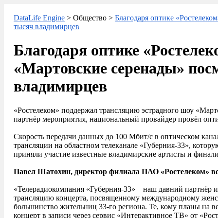
DataLife Engine
> Общество >
Благодаря оптике «Ростелеком
тысяч владимирцев
Благодаря оптике «Ростелек
«Мартовские серенады» пос
владимирцев
«Ростелеком» поддержал трансляцию эстрадного шоу «Март
партнёр мероприятия, национальный провайдер провёл опти
Скорость передачи данных до 100 Мбит/с в оптическом кана
трансляции на областном телеканале «Губерния-33», которую
приняли участие известные владимирские артисты и финал
Павел Шатохин, директор филиала ПАО «Ростелеком» во
«Телерадиокомпания «Губерния-33» – наш давний партнёр и
трансляцию концерта, посвященному международному женс
большинство жительниц 33-го региона. Те, кому планы на в
концерт в записи через сервис «Интерактивное ТВ» от «Рос