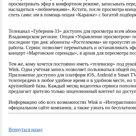
просматривать эфир в комфортном режиме, записывать перед
насладиться «любимчиками». Кстати, после просмотра кон
спеть сами: им в помощь опция «Караоке» с богатой подбор
Телеканал «Губерния-33» доступен для просмотра всем або
Владимирском регионе. Опция «Управление просмотром» п
последние три дня: абоненты «Ростелекома» не пропустят и
работы. Сервис позволяет перематывать и останавливать эф
концерт «Мартовские серенады», в архив для пересмотра по
Тем же, кому хочется постоянно иметь «телевизор» под рук
Wink. Одна учётная запись позволяет пользоваться общей по
Приложение доступно для платформ iOS, Android и Smart TV
телепередачи в любое удобное время и в удобном месте, но
крупнейшей базы. Каждый месяц видеотека сервиса пополня
предлагает зрителю только лицензионный контент по досту
Информацию обо всех возможностях Wink и «Интерактивног
официальном сайте компании, а также узнать по бесплатном
Вернуться назад