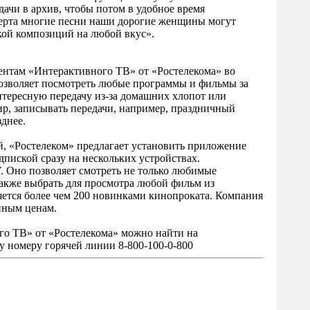
ачи в архив, чтобы потом в удобное время
церта многие песни наши дорогие женщины могут
кой композиций на любой вкус».
нентам «Интерактивного ТВ» от «Ростелекома» во
озволяет посмотреть любые программы и фильмы за
нтересную передачу из-за домашних хлопот или
ир, записывать передачи, например, праздничный
зднее.
ой, «Ростелеком» предлагает установить приложение
дпиской сразу на нескольких устройствах.
. Оно позволяет смотреть не только любимые
 также выбрать для просмотра любой фильм из
ется более чем 200 новинками кинопроката. Компания
пным ценам.
о ТВ» от «Ростелекома» можно найти на
у номеру горячей линии 8-800-100-0-800