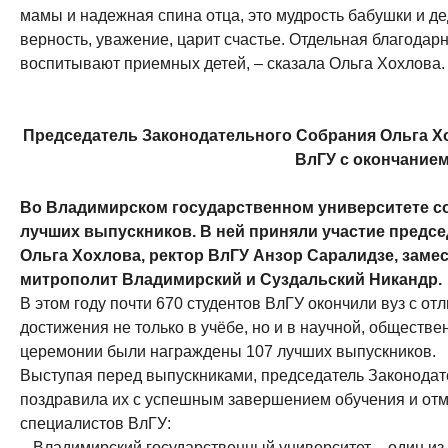
мамы и надежная спина отца, это мудрость бабушки и дед
верность, уважение, царит счастье. Отдельная благодар
воспитывают приемных детей, – сказала Ольга Хохлова.
Председатель Законодательного Собрания Ольга Х
ВлГУ с окончание
Во Владимирском государственном университете с
лучших выпускников. В ней приняли участие предс
Ольга Хохлова, ректор ВлГУ Анзор Саралидзе, заме
митрополит Владимирский и Суздальский Никандр.
В этом году почти 670 студентов ВлГУ окончили вуз с о
достижения не только в учёбе, но и в научной, обществе
церемонии были награждены 107 лучших выпускников.
Выступая перед выпускниками, председатель Законодат
поздравила их с успешным завершением обучения и отм
специалистов ВлГУ:
– Владимирский государственный университет – один из 