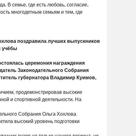
а. В семье, где есть любовь, согласие,
ность многодетным семьям и тем, где
охлова поздравила лучших выпускников
м учёбы
остоялась церемония награждения
едатель Законодательного Собрания
ститель губернатора Владимир Куимов,
тличием, продемонстрировав высокие
нной и спортивной деятельности. На
ельного Собрания Ольга Хохлова
етила высокий уровень подготовки
лучших вузов не только нашего региона, но