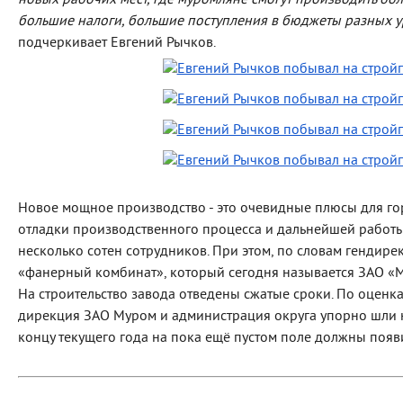
новых рабочих мест, где муромляне смогут производить бол
большие налоги, большие поступления в бюджеты разных ур
подчеркивает Евгений Рычков.
Новое мощное производство - это очевидные плюсы для гор
отладки производственного процесса и дальнейшей работы
несколько сотен сотрудников. При этом, по словам гендир
«фанерный комбинат», который сегодня называется ЗАО «Му
На строительство завода отведены сжатые сроки. По оценкам
дирекция ЗАО Муром и администрация округа упорно шли н
концу текущего года на пока ещё пустом поле должны появ