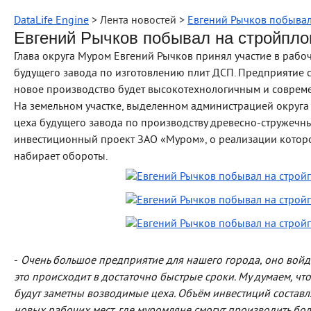
DataLife Engine
> Лента новостей >
Евгений Рычков побывал
Евгений Рычков побывал на стройпло
Глава округа Муром Евгений Рычков принял участие в раб
будущего завода по изготовлению плит ДСП. Предприятие 
новое производство будет высокотехнологичным и соврем
На земельном участке, выделенном администрацией округа 
цеха будущего завода по производству древесно-стружечн
инвестиционный проект ЗАО «Муром», о реализации которо
набирает обороты.
-
Очень большое предприятие для нашего города, оно войдёт
это происходит в достаточно быстрые сроки. Му думаем, чт
будут заметны возводимые цеха. Объём инвестиций составля