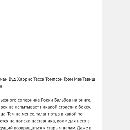
йман Вуд Харрис Тесса Томпсон Грэм МакТавиш
н
ьезного соперника Рокки Бальбоа на ринге,
ек не испытывает никакой страсти к боксу,
ца. Тем не менее, талант отца в какой-то
тся на поиски наставника, коим для него в
дущий возвращаться к старым делам. Даже в