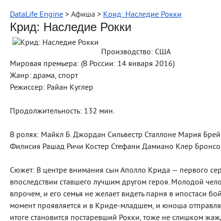
DataLife Engine
> Афиша >
Крид: Наследие Рокки
Крид: Наследие Рокки
Производство: США
Мировая премьера: (В России: 14 января 2016)
Жанр: драма, спорт
Режиссер: Райан Куглер
Продолжительность: 132 мин.
В ролях: Майкл Б. Джордан Сильвестр Сталлоне Мария Бре
Филисия Рашад Ричи Костер Стефани Дамиано Клер Бронсо
Сюжет: В центре внимания сын Аполло Крида — первого сер
впоследствии ставшего лучшим другом героя. Молодой челов
впрочем, и его семья не желает видеть парня в ипостаси бой
момент проявляется и в Криде-младшем, и юноша отправляе
итоге становится постаревший Рокки, тоже не слишком жаж